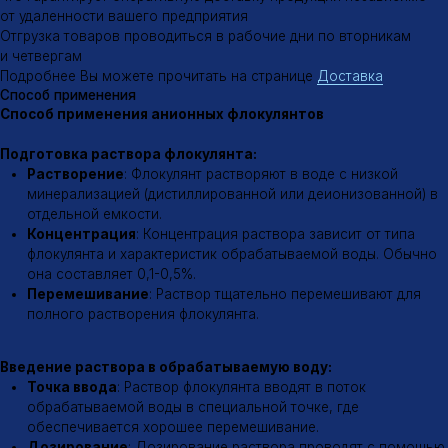
дозирующих насосов или других дозирующих устройств.
Дозировка флокулянта подбирается опытным путем и
зависит от многих факторов, таких как концентрация
взвешенных веществ, их природа, pH воды, температура и др.
Флокуляция и осаждение:
Флокулятор
: После введения флокулянта вода поступает в
флокулятор – специальное устройство, в котором создаются
условия для эффективного образования флокул.
Перемешивание
: В флокуляторе происходит медленное
перемешивание воды для обеспечения контакта частиц
загрязнений с молекулами флокулянта.
Осаждение
: Образовавшиеся флокулы оседают на дно
отстойника.
Для получения более подробной информации о применении
анионных флокулянтов рекомендуем обратиться к нашим
специалистам в области водоподготовки
Эффективность флокуляции
Факторы, влияющие на эффективность флокуляции
Тип флокулянта:
Выбор типа флокулянта зависит от
характеристик обрабатываемой воды и требуемого эффекта
очистки.
Дозировка:
Неправильная дозировка флокулянта может
привести к снижению эффективности очистки.
pH воды:
Оптимальный диапазон pH для флокуляции зависит
от типа флокулянта.
Температура воды:
Температура воды также влияет на
скорость флокуляции.