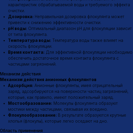
8 (800) 600-12-07
Поставка флокулянтов
ООО «МИК»
Меню
Продукция
Каталог
Анионные флокулянты
Катионные флокулянты
О компании
Неионогенные флокулянты
Доставка
Флокулянты Магнафлок
Контакты
Флокулянты Суперфлок
Флокулянты Флопам
Флокулянты Зетаг
Флокулянты Праестол
Гипохлорит натрия