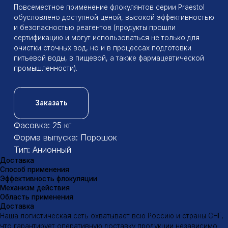
Доставка
Способ применения
Эффективность флокуляции
Механизм действия
Область применения
Доставка
Наша логистическая сеть охватывает всю Россию и страны СНГ,
что гарантирует оперативную доставку продукции независимо
от удаленности вашего предприятия
Отгрузка товаров проводиться в рабочие дни по вторникам
и четвергам
Подробнее Вы можете прочитать на странице
Доставка
Способ применения
Способ применения анионных флокулянтов
Подготовка раствора флокулянта:
Растворение
: Флокулянт растворяют в воде с низкой
минерализацией (дистиллированной или деионизованной) в
отдельной емкости.
Концентрация
: Концентрация раствора зависит от типа
флокулянта и характеристик обрабатываемой воды. Обычно
она составляет 0,1-0,5%.
Перемешивание
: Раствор тщательно перемешивают для
полного растворения флокулянта.
Введение раствора в обрабатываемую воду:
Точка ввода
: Раствор флокулянта вводят в поток
обрабатываемой воды в специальной точке, где
обеспечивается хорошее перемешивание.
Дозирование
: Дозирование раствора проводят с помощью