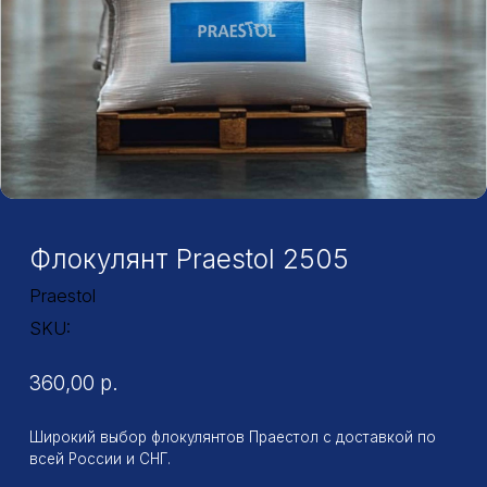
Флокулянт Praestol 2505
Praestol
SKU:
360,00
р.
Широкий выбор флокулянтов Праестол с доставкой по
всей России и СНГ.
Повсеместное применение флокулянтов серии Praestol
обусловлено доступной ценой, высокой эффективностью
и безопасностью реагентов (продукты прошли
сертификацию и могут использоваться не только для
очистки сточных вод, но и в процессах подготовки
питьевой воды, в пищевой, а также фармацевтической
промышленности).
Заказать
Фасовка: 25 кг
Форма выпуска: Порошок
Тип: Анионный