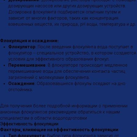
Время контакта:
Для эффективной флокуляции необходимо
обеспечить достаточное время контакта флокулянта с
частицами загрязнений.
Механизм действия
Механизм действия анионных флокулянтов
Адсорбция:
Анионные флокулянты, имея отрицательный
заряд, адсорбируются на поверхности частиц загрязнений,
которые, как правило, имеют положительный заряд.
Мостообразование:
Молекулы флокулянта образуют
мостики между частицами, связывая их воедино.
Флокулообразование:
В результате образуются крупные
хлопья (флокулы), которые легко оседают на дно.
Область применения
Области применения анионных флокулянтов
Очистка питьевой воды
Очистка сточных вод
Очистка промышленных стоков
Осветление суспензий
Обезвоживание осадков
Производство бумаги
Пищевая промышленность
↑
Адрес
Почта
г. Казань, ул.
tradeaflock@gmail.com
Майкопская 2, корп. 1
Телефон
Социальные сети