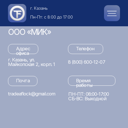
г.
Казань
контакты
Пн-Пт: с 8:00 до 17:00
ООО «МИК»
Адрес
Телефон
офиса
г. Казань, ул.
8 (800) 600-12-07
Майкопская 2, корп. 1
Почта
Время
работы
tradeaflock@gmail.com
ПН-ПТ: 08:00-17:00
СБ-ВС: Выходной