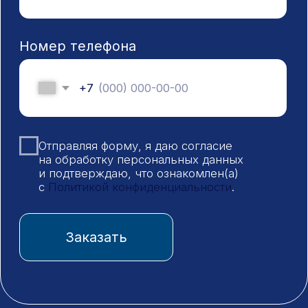
г. Казань, ул.
tradeaflock@gmail.com
Майкопская 2, корп. 1
Телефон
Социальные сети
8 (800) 600-12-07
Поставка флокулянтов
ООО «МИК»
Меню
Продукция
Каталог
Анионные флокулянты
Катионные флокулянты
О компании
Неионогенные флокулянты
Доставка
Флокулянты Магнафлок
Контакты
Флокулянты Суперфлок
Флокулянты Флопам
Флокулянты Зетаг