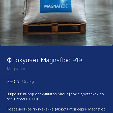
Флокулянт Magnafloc 919
Magnafloc
360
р.
/
25 kg
Широкий выбор флокулянтов Магнафлок с доставкой по
всей России и СНГ.
Повсеместное применение флокулянтов серии Magnafloc
обусловлено доступной ценой, высокой эффективностью
и безопасностью реагентов (продукты прошли
сертификацию и могут использоваться не только для
очистки сточных вод, но и в процессах подготовки
питьевой воды, в пищевой, а также фармацевтической
промышленности).
Заказать
Фасовка: 25 кг
Форма выпуска: Порошок
Тип: Анионный