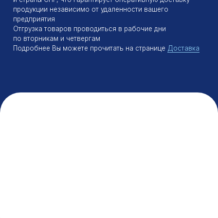
Поставка флокулянтов
ООО «МИК»
Меню
Продукция
Каталог
Анионные флокулянты
Катионные флокулянты
О компании
Неионогенные флокулянты
Доставка
Флокулянты Магнафлок
Контакты
Флокулянты Суперфлок
Флокулянты Флопам
Флокулянты Зетаг
Флокулянты Праестол
Гипохлорит натрия
Заказать флокулянты
Разработка сайта
© 2026 ООО «МИК»
Политика конфиденциальности