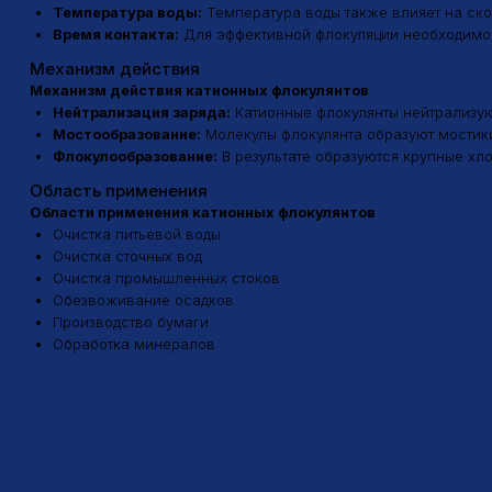
Нейтрализация заряда:
Катионные флокулянты нейтрализуют отр
Мостообразование:
Молекулы флокулянта образуют мостики меж
Флокулообразование:
В результате образуются крупные хлопья (
Область применения
Области применения катионных флокулянтов
Очистка питьевой воды
Очистка сточных вод
Очистка промышленных стоков
Обезвоживание осадков
Производство бумаги
Обработка минералов
Адрес
Почта
tradeaflock@gmail.
г. Казань, ул. Майкопская 2, корп.
1