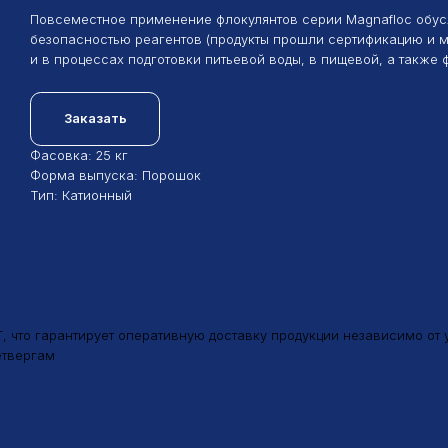
безопасностью реагентов (продукты прошли сертификацию и могут исполь
и в процессах подготовки питьевой воды, в пищевой, а также фармацев
Заказать
Фасовка: 25 кг
Форма выпуска: Порошок
Тип: Катионный
 гарантирует оперативную доставку продукции независимо от удаленнос
гам
ацией (дистиллированной или деионизованной) в отдельной емкости.
та и характеристик обрабатываемой воды. Обычно она составляет 0,1-0,