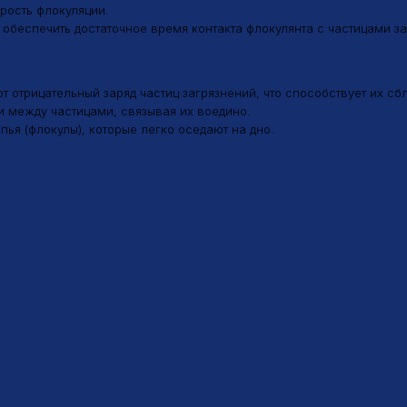
ицательный заряд частиц загрязнений, что способствует их сближению.
ду частицами, связывая их воедино.
флокулы), которые легко оседают на дно.
Телефон
com
8 (800) 600-12-07