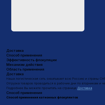
Доставка
Способ применения
Эффективность флокуляции
Механизм действия
Область применения
Доставка
Наша логистическая сеть охватывает всю Россию и страны СНГ, что
Отгрузка товаров проводиться в рабочие дни по вторникам и четвер
Подробнее Вы можете прочитать на странице
Доставка
Способ применения
Способ применения катионных флокулянтов
Подготовка раствора флокулянта:
Растворение:
Флокулянт растворяют в воде с низкой минерализ
Концентрация:
Концентрация раствора зависит от типа флокулян