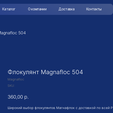
г
О компании
Доставка
Контакты
agnafloc 504
Флокулянт Magnafloc 504
Magnafloc
SKU:
360,00
р.
Широкий выбор флокулянтов Магнафлок с доставкой по всей России и С
Повсеместное применение флокулянтов серии Magnafloc обусловлено д