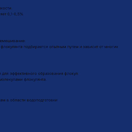
ие.
 подбирается опытным путем и зависит от многих
ективного образования флокул.
и флокулянта.
сти водоподготовки
.