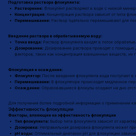
Перемешивание:
Раствор тщательно перемешивают для полного
Введение раствора в обрабатываемую воду:
Точка ввода:
Раствор флокулянта вводят в поток обрабатываемо
Дозирование:
Дозирование раствора проводят с помощью дозиру
факторов, таких как концентрация взвешенных веществ, их приро
Флокуляция и осаждение:
Флокулятор:
После введения флокулянта вода поступает в флоку
Перемешивание:
В флокуляторе происходит медленное перемеши
Осаждение:
Образовавшиеся флокулы оседают на дно отстойни
Для получения более подробной информации о применении катионн
Эффективность флокуляции
Факторы, влияющие на эффективность флокуляции
Тип флокулянта:
Выбор типа флокулянта зависит от характерист
Дозировка:
Неправильная дозировка флокулянта может привест
pH воды:
Оптимальный диапазон pH для флокуляции зависит от т
Температура воды:
Температура воды также влияет на скорость
Время контакта:
Для эффективной флокуляции необходимо обесп
Механизм действия
Механизм действия катионных флокулянтов