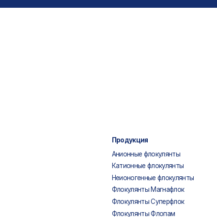
Продукция
Анионные флокулянты
Катионные флокулянты
Неионогенные флокулянты
Флокулянты Магнафлок
Флокулянты Суперфлок
Флокулянты Флопам
Флокулянты Зетаг
Флокулянты Праестол
Гипохлорит натрия
ности
Разработка сайта