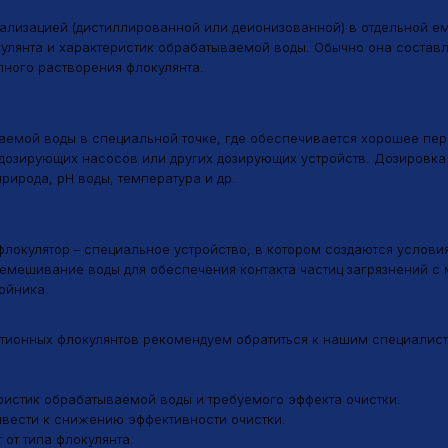
 растворения флокулянта.
й воды в специальной точке, где обеспечивается хорошее перемешиван
ющих насосов или других дозирующих устройств. Дозировка флокулянта
да, pH воды, температура и др.
лятор – специальное устройство, в котором создаются условия для эфф
вание воды для обеспечения контакта частиц загрязнений с молекулам
ка.
ых флокулянтов рекомендуем обратиться к нашим специалистам в обла
ик обрабатываемой воды и требуемого эффекта очистки.
и к снижению эффективности очистки.
ипа флокулянта.
 флокуляции.
ечить достаточное время контакта флокулянта с частицами загрязнений