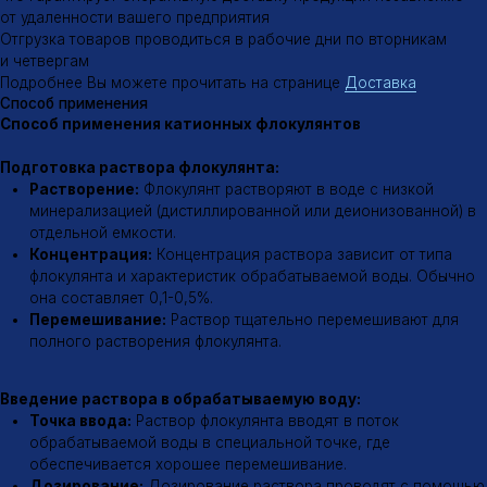
дозирующих насосов или других дозирующих устройств.
Дозировка флокулянта подбирается опытным путем и
зависит от многих факторов, таких как концентрация
взвешенных веществ, их природа, pH воды, температура и др.
Флокуляция и осаждение:
Флокулятор:
После введения флокулянта вода поступает в
флокулятор – специальное устройство, в котором создаются
условия для эффективного образования флокул.
Перемешивание:
В флокуляторе происходит медленное
перемешивание воды для обеспечения контакта частиц
загрязнений с молекулами флокулянта.
Осаждение:
Образовавшиеся флокулы оседают на дно
отстойника.
Для получения более подробной информации о применении
катионных флокулянтов рекомендуем обратиться к нашим
специалистам в области водоподготовки
Эффективность флокуляции
Факторы, влияющие на эффективность флокуляции
Тип флокулянта:
Выбор типа флокулянта зависит от
характеристик обрабатываемой воды и требуемого эффекта
очистки.
Дозировка:
Неправильная дозировка флокулянта может
привести к снижению эффективности очистки.
pH воды:
Оптимальный диапазон pH для флокуляции зависит
от типа флокулянта.
Температура воды:
Температура воды также влияет на
скорость флокуляции.