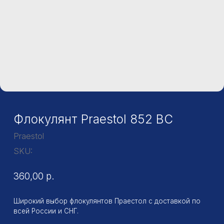
Флокулянт Praestol 852 BC
Praestol
SKU:
360,00
р.
Широкий выбор флокулянтов Праестол с доставкой по
всей России и СНГ.
Повсеместное применение флокулянтов серии Praestol
обусловлено доступной ценой, высокой эффективностью
и безопасностью реагентов (продукты прошли
сертификацию и могут использоваться не только для
очистки сточных вод, но и в процессах подготовки
питьевой воды, в пищевой, а также фармацевтической
промышленности).
Заказать
Фасовка: 25 кг
Форма выпуска: Порошок
Тип: Катионный