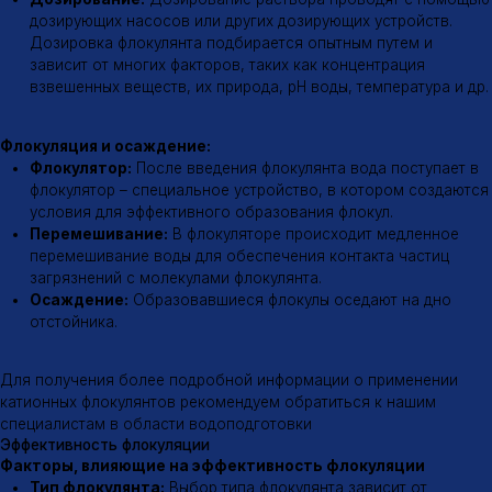
Время контакта:
Для эффективной флокуляции необходимо
обеспечить достаточное время контакта флокулянта с
частицами загрязнений.
Механизм действия
Механизм действия катионных флокулянтов
Нейтрализация заряда:
Катионные флокулянты
нейтрализуют отрицательный заряд частиц загрязнений, что
способствует их сближению.
Мостообразование:
Молекулы флокулянта образуют
мостики между частицами, связывая их воедино.
Флокулообразование:
В результате образуются крупные
хлопья (флокулы), которые легко оседают на дно.
Область применения
Области применения катионных флокулянтов
Очистка питьевой воды
Очистка сточных вод
Очистка промышленных стоков
Обезвоживание осадков
Производство бумаги
Обработка минералов
↑
Адрес
Почта
г. Казань, ул.
tradeaflock@gmail.com
Майкопская 2, корп. 1
Телефон
Социальные сети