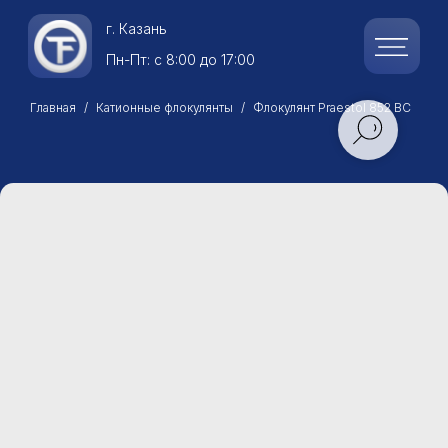
г.
Казань
Пн-Пт: с 8:00 до 17:00
Главная
Катионные флокулянты
Флокулянт Praestol 852 BC