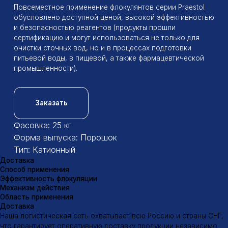
Доставка
Способ применения
Эффективность флокуляции
Механизм действия
Область применения
Доставка
Наша логистическая сеть охватывает всю Россию и страны СНГ,
что гарантирует оперативную доставку продукции независимо
от удаленности вашего предприятия
Отгрузка товаров проводиться в рабочие дни по вторникам
и четвергам
Подробнее Вы можете прочитать на странице
Доставка
Способ применения
Способ применения катионных флокулянтов
Подготовка раствора флокулянта:
Растворение:
Флокулянт растворяют в воде с низкой
минерализацией (дистиллированной или деионизованной) в
отдельной емкости.
Концентрация:
Концентрация раствора зависит от типа
флокулянта и характеристик обрабатываемой воды. Обычно
она составляет 0,1-0,5%.
Перемешивание:
Раствор тщательно перемешивают для
полного растворения флокулянта.
Введение раствора в обрабатываемую воду:
Точка ввода:
Раствор флокулянта вводят в поток
обрабатываемой воды в специальной точке, где
обеспечивается хорошее перемешивание.
Дозирование:
Дозирование раствора проводят с помощью