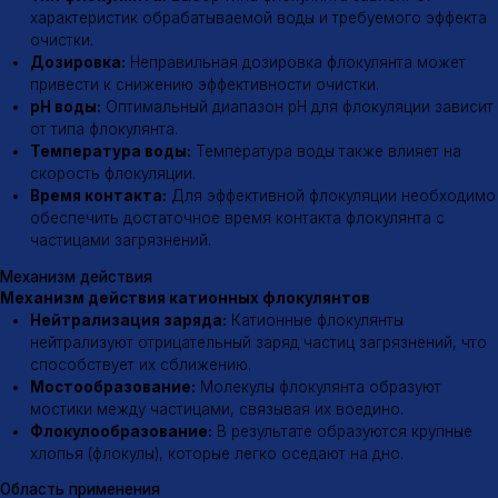
8 (800) 600-12-07
Поставка флокулянтов
ООО «МИК»
Меню
Продукция
Каталог
Анионные флокулянты
Катионные флокулянты
О компании
Неионогенные флокулянты
Доставка
Флокулянты Магнафлок
Контакты
Флокулянты Суперфлок
Флокулянты Флопам
Флокулянты Зетаг
Флокулянты Праестол
Гипохлорит натрия
Заказать флокулянты