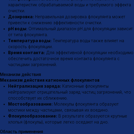
8 (800) 600-12-07
Поставка флокулянтов
ООО «МИК»
Меню
Продукция
Каталог
Анионные флокулянты
Катионные флокулянты
О компании
Неионогенные флокулянты
Доставка
Флокулянты Магнафлок
Контакты
Флокулянты Суперфлок
Флокулянты Флопам
Флокулянты Зетаг
Флокулянты Праестол
Гипохлорит натрия
Заказать флокулянты