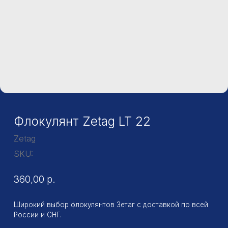
Флокулянт Zetag LT 22
Zetag
SKU:
360,00
р.
Широкий выбор флокулянтов Зетаг с доставкой по всей
России и СНГ.
Повсеместное применение флокулянтов серии Zetag
обусловлено доступной ценой, высокой эффективностью
и безопасностью реагентов (продукты прошли
сертификацию и могут использоваться не только для
очистки сточных вод, но и в процессах подготовки
питьевой воды, в пищевой, а также фармацевтической
промышленности).
Заказать
Фасовка: 25 кг
Форма выпуска: Порошок
Тип: Катионный