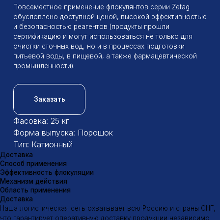
Доставка
Способ применения
Эффективность флокуляции
Механизм действия
Область применения
Доставка
Наша логистическая сеть охватывает всю Россию и страны СНГ,
что гарантирует оперативную доставку продукции независимо
от удаленности вашего предприятия
Отгрузка товаров проводиться в рабочие дни по вторникам
и четвергам
Подробнее Вы можете прочитать на странице
Доставка
Способ применения
Способ применения катионных флокулянтов
Подготовка раствора флокулянта:
Растворение:
Флокулянт растворяют в воде с низкой
минерализацией (дистиллированной или деионизованной) в
отдельной емкости.
Концентрация:
Концентрация раствора зависит от типа
флокулянта и характеристик обрабатываемой воды. Обычно
она составляет 0,1-0,5%.
Перемешивание:
Раствор тщательно перемешивают для
полного растворения флокулянта.
Введение раствора в обрабатываемую воду:
Точка ввода:
Раствор флокулянта вводят в поток
обрабатываемой воды в специальной точке, где
обеспечивается хорошее перемешивание.
Дозирование:
Дозирование раствора проводят с помощью