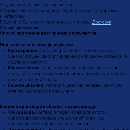
дозирующих насосов или других дозирующих устройств.
Дозировка флокулянта подбирается опытным путем и
зависит от многих факторов, таких как концентрация
взвешенных веществ, их природа, pH воды, температура и др.
Флокуляция и осаждение:
Флокулятор:
После введения флокулянта вода поступает в
флокулятор – специальное устройство, в котором создаются
условия для эффективного образования флокул.
Перемешивание:
В флокуляторе происходит медленное
перемешивание воды для обеспечения контакта частиц
загрязнений с молекулами флокулянта.
Осаждение:
Образовавшиеся флокулы оседают на дно
отстойника.
Для получения более подробной информации о применении
катионных флокулянтов рекомендуем обратиться к нашим
специалистам в области водоподготовки
Эффективность флокуляции
Факторы, влияющие на эффективность флокуляции
Тип флокулянта:
Выбор типа флокулянта зависит от
характеристик обрабатываемой воды и требуемого эффекта
очистки.
Дозировка:
Неправильная дозировка флокулянта может
привести к снижению эффективности очистки.
pH воды:
Оптимальный диапазон pH для флокуляции зависит
от типа флокулянта.
Температура воды:
Температура воды также влияет на
скорость флокуляции.