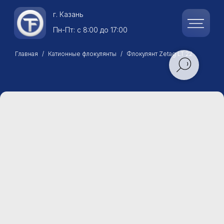
г.
Казань
Пн-Пт: с 8:00 до 17:00
Главная
Катионные флокулянты
Флокулянт Zetag LT 22