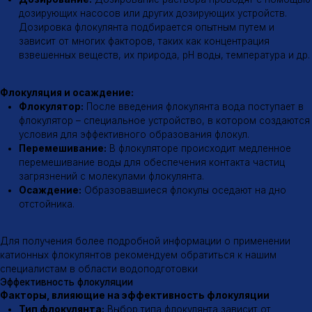
Время контакта:
Для эффективной флокуляции необходимо
обеспечить достаточное время контакта флокулянта с
частицами загрязнений.
Механизм действия
Механизм действия катионных флокулянтов
Нейтрализация заряда:
Катионные флокулянты
нейтрализуют отрицательный заряд частиц загрязнений, что
способствует их сближению.
Мостообразование:
Молекулы флокулянта образуют
мостики между частицами, связывая их воедино.
Флокулообразование:
В результате образуются крупные
хлопья (флокулы), которые легко оседают на дно.
Область применения
Области применения катионных флокулянтов
Очистка питьевой воды
Очистка сточных вод
Очистка промышленных стоков
Обезвоживание осадков
Производство бумаги
Обработка минералов
↑
Адрес
Почта
г. Казань, ул.
tradeaflock@gmail.com
Майкопская 2, корп. 1
Телефон
Социальные сети