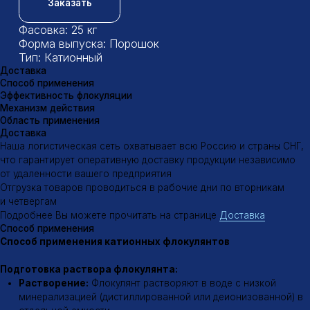
Подробнее Вы можете прочитать на странице
Доставка
Способ применения
Способ применения катионных флокулянтов
Подготовка раствора флокулянта:
Растворение:
Флокулянт растворяют в воде с низкой
минерализацией (дистиллированной или деионизованной) в
отдельной емкости.
Концентрация:
Концентрация раствора зависит от типа
флокулянта и характеристик обрабатываемой воды. Обычно
она составляет 0,1-0,5%.
Перемешивание:
Раствор тщательно перемешивают для
полного растворения флокулянта.
Введение раствора в обрабатываемую воду:
Точка ввода:
Раствор флокулянта вводят в поток
обрабатываемой воды в специальной точке, где
обеспечивается хорошее перемешивание.
Дозирование:
Дозирование раствора проводят с помощью
дозирующих насосов или других дозирующих устройств.
Дозировка флокулянта подбирается опытным путем и
зависит от многих факторов, таких как концентрация
взвешенных веществ, их природа, pH воды, температура и др.
Флокуляция и осаждение:
Флокулятор:
После введения флокулянта вода поступает в
флокулятор – специальное устройство, в котором создаются
условия для эффективного образования флокул.
Перемешивание:
В флокуляторе происходит медленное