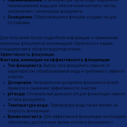
Флокулообразование:
В результате образуются крупные
хлопья (флокулы), которые легко оседают на дно.
Область применения
Области применения катионных флокулянтов
Очистка питьевой воды
Очистка сточных вод
Очистка промышленных стоков
Обезвоживание осадков
Производство бумаги
Обработка минералов
↑
Адрес
Почта
г. Казань, ул.
tradeaflock@gmail.com
Майкопская 2, корп. 1
Телефон
Социальные сети
8 (800) 600-12-07
Поставка флокулянтов
ООО «МИК»