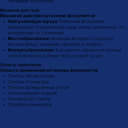
Меню
Продукция
Каталог
Анионные флокулянты
Катионные флокулянты
О компании
Неионогенные флокулянты
Доставка
Флокулянты Магнафлок
Контакты
Флокулянты Суперфлок
Флокулянты Флопам
Флокулянты Зетаг
Флокулянты Праестол
Гипохлорит натрия
Заказать флокулянты
Разработка сайта
© 2026 ООО «МИК»
Политика конфиденциальности