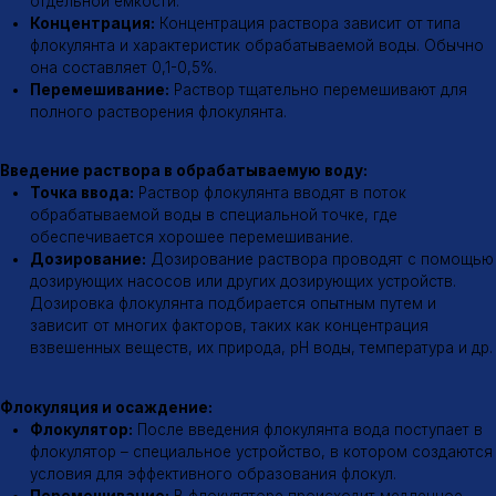
перемешивание воды для обеспечения контакта частиц
загрязнений с молекулами флокулянта.
Осаждение:
Образовавшиеся флокулы оседают на дно
отстойника.
Для получения более подробной информации о применении
катионных флокулянтов рекомендуем обратиться к нашим
специалистам в области водоподготовки
Эффективность флокуляции
Факторы, влияющие на эффективность флокуляции
Тип флокулянта:
Выбор типа флокулянта зависит от
характеристик обрабатываемой воды и требуемого эффекта
очистки.
Дозировка:
Неправильная дозировка флокулянта может
привести к снижению эффективности очистки.
pH воды:
Оптимальный диапазон pH для флокуляции зависит
от типа флокулянта.
Температура воды:
Температура воды также влияет на
скорость флокуляции.
Время контакта:
Для эффективной флокуляции необходимо
обеспечить достаточное время контакта флокулянта с
частицами загрязнений.
Механизм действия
Механизм действия катионных флокулянтов
Нейтрализация заряда:
Катионные флокулянты
нейтрализуют отрицательный заряд частиц загрязнений, что
способствует их сближению.
Мостообразование:
Молекулы флокулянта образуют
мостики между частицами, связывая их воедино.