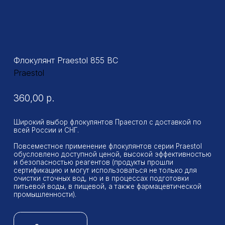
360,00
р.
Широкий выбор флокулянтов Праестол с доставкой по
всей России и СНГ.
Повсеместное применение флокулянтов серии Praestol
обусловлено доступной ценой, высокой эффективностью
и безопасностью реагентов (продукты прошли
сертификацию и могут использоваться не только для
очистки сточных вод, но и в процессах подготовки
питьевой воды, в пищевой, а также фармацевтической
промышленности).
Заказать
Фасовка: 25 кг
Форма выпуска: Порошок
Тип: Катионный
Доставка
Способ применения
Эффективность флокуляции
Механизм действия
Область применения
Доставка
Наша логистическая сеть охватывает всю Россию и страны СНГ,
что гарантирует оперативную доставку продукции независимо
от удаленности вашего предприятия
Отгрузка товаров проводиться в рабочие дни по вторникам
и четвергам