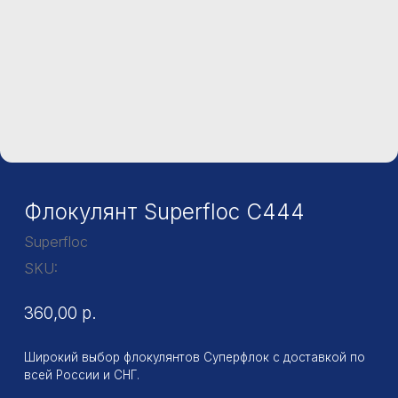
Флокулянт Superfloc C444
Superfloc
SKU:
360,00
р.
Широкий выбор флокулянтов Суперфлок с доставкой по
всей России и СНГ.
На складе постоянно находятся флокулянты Суперфлок в
ассортименте, поэтому мы отгружаем их оперативно
сразу после оплаты. Доставка осуществляется по всей
территории РФ надежными транспортными компаниями.
При затруднении, какой именно вид флокулянта
Суперфлок купить для вашего производства, мы
поможем сделать правильный выбор.
Заказать
Фасовка: 25 кг
Форма выпуска: Порошок
Тип: Катионный