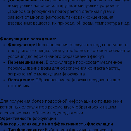
Время контакта:
Для эффективной флокуляции необходимо
обеспечить достаточное время контакта флокулянта с
частицами загрязнений.
Механизм действия
Механизм действия катионных флокулянтов
Нейтрализация заряда:
Катионные флокулянты
нейтрализуют отрицательный заряд частиц загрязнений, что
способствует их сближению.
Мостообразование:
Молекулы флокулянта образуют
мостики между частицами, связывая их воедино.
Флокулообразование:
В результате образуются крупные
хлопья (флокулы), которые легко оседают на дно.
Область применения
Области применения катионных флокулянтов
Очистка питьевой воды
Очистка сточных вод
Очистка промышленных стоков
Обезвоживание осадков
Производство бумаги
Обработка минералов
↑
Адрес
Почта
г. Казань, ул.
tradeaflock@gmail.com
Майкопская 2, корп. 1
Телефон
Социальные сети