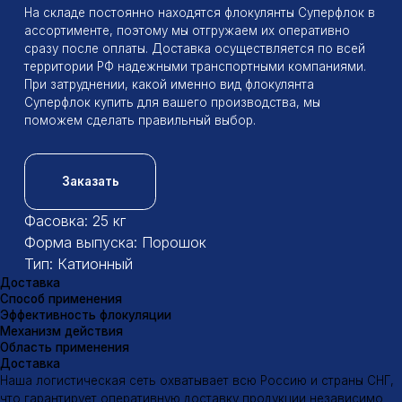
Доставка
Способ применения
Эффективность флокуляции
Механизм действия
Область применения
Доставка
Наша логистическая сеть охватывает всю Россию и страны СНГ,
что гарантирует оперативную доставку продукции независимо
от удаленности вашего предприятия
Отгрузка товаров проводиться в рабочие дни по вторникам
и четвергам
Подробнее Вы можете прочитать на странице
Доставка
Способ применения
Способ применения катионных флокулянтов
Подготовка раствора флокулянта:
Растворение:
Флокулянт растворяют в воде с низкой
минерализацией (дистиллированной или деионизованной) в
отдельной емкости.
Концентрация:
Концентрация раствора зависит от типа
флокулянта и характеристик обрабатываемой воды. Обычно
она составляет 0,1-0,5%.
Перемешивание:
Раствор тщательно перемешивают для
полного растворения флокулянта.
Введение раствора в обрабатываемую воду:
Точка ввода:
Раствор флокулянта вводят в поток
обрабатываемой воды в специальной точке, где
обеспечивается хорошее перемешивание.
Дозирование:
Дозирование раствора проводят с помощью