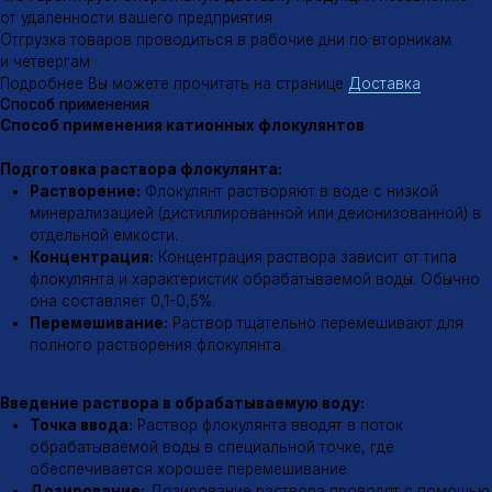
дозирующих насосов или других дозирующих устройств.
Дозировка флокулянта подбирается опытным путем и
зависит от многих факторов, таких как концентрация
взвешенных веществ, их природа, pH воды, температура и др.
Флокуляция и осаждение:
Флокулятор:
После введения флокулянта вода поступает в
флокулятор – специальное устройство, в котором создаются
условия для эффективного образования флокул.
Перемешивание:
В флокуляторе происходит медленное
перемешивание воды для обеспечения контакта частиц
загрязнений с молекулами флокулянта.
Осаждение:
Образовавшиеся флокулы оседают на дно
отстойника.
Для получения более подробной информации о применении
катионных флокулянтов рекомендуем обратиться к нашим
специалистам в области водоподготовки
Эффективность флокуляции
Факторы, влияющие на эффективность флокуляции
Тип флокулянта:
Выбор типа флокулянта зависит от
характеристик обрабатываемой воды и требуемого эффекта
очистки.
Дозировка:
Неправильная дозировка флокулянта может
привести к снижению эффективности очистки.
pH воды:
Оптимальный диапазон pH для флокуляции зависит
от типа флокулянта.
Температура воды:
Температура воды также влияет на
скорость флокуляции.