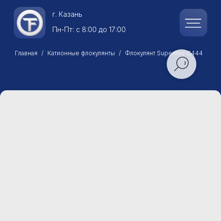
г.
Казань
Пн-Пт: с 8:00 до 17:00
Главная
Катионные флокулянты
Флокулянт Superfloc C444