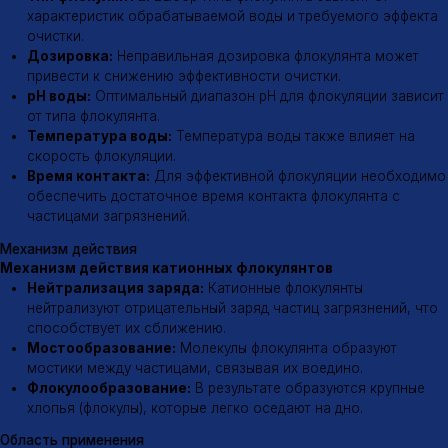
8 (800) 600-12-07
Поставка флокулянтов
ООО «МИК»
Меню
Продукция
Каталог
Анионные флокулянты
Катионные флокулянты
О компании
Неионогенные флокулянты
Доставка
Флокулянты Магнафлок
Контакты
Флокулянты Суперфлок
Флокулянты Флопам
Флокулянты Зетаг
Флокулянты Праестол
Гипохлорит натрия
Заказать флокулянты